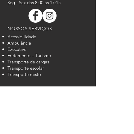
Seg - Sex das 8:00 às 17:15
NOSSOS SERVIÇOS
Acessibilidade
Ambulância
Executivo
Fretamento – Turismo
Transporte de cargas
Transporte escolar
Transporte misto
ENCONTRE-NOS
São Paulo, Rua Marietta Lara de
Faria 675 - Jardim Colônia
Sumaré, Estr. da Servidão, 360 -
Jardim Santa Maria (Nova Veneza)