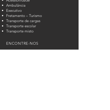
Acessibilidade
Ambulância
Executivo
Fretamento – Turismo
Transporte de cargas
Transporte escolar
Transporte misto
ENCONTRE-NOS
São Paulo, Rua Marietta Lara de
Faria 675 - Jardim Colônia
Sumaré, Estr. da Servidão, 360 -
Jardim Santa Maria (Nova Veneza)
©2020 Grupo Niks | Orgulhosamente
criado com @HENRIDRAW